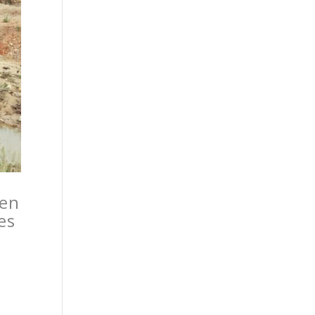
 en
es