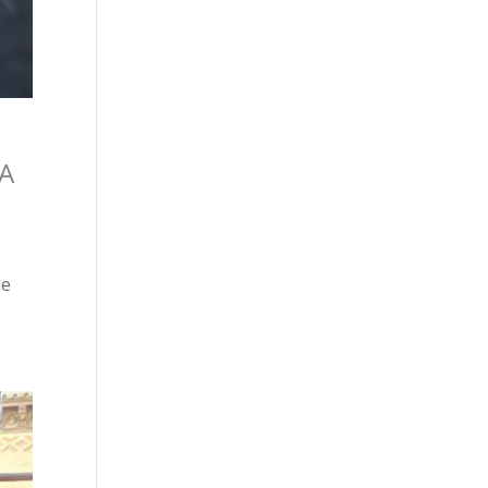
IA
de