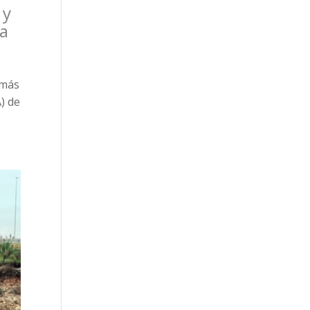
 y
za
 más
) de